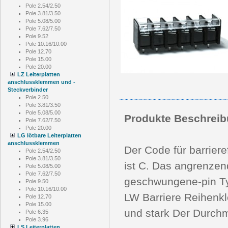
Pole 2.54/2.50
Pole 3.81/3.50
Pole 5.08/5.00
Pole 7.62/7.50
Pole 9.52
Pole 10.16/10.00
Pole 12.70
Pole 15.00
Pole 20.00
LZ Leiterplatten
anschlussklemmen und -
Steckverbinder
Pole 2.50
Pole 3.81/3.50
Pole 5.08/5.00
Produkte Beschreib
Pole 7.62/7.50
Pole 20.00
LG lötbare Leiterplatten
anschlussklemmen
Der Code für barriere
Pole 2.54/2.50
Pole 3.81/3.50
ist C. Das angrenzen
Pole 5.08/5.00
Pole 7.62/7.50
geschwungene-pin Typ
Pole 9.50
Pole 10.16/10.00
LW Barriere Reihenkle
Pole 12.70
Pole 15.00
und stark Der Durc
Pole 6.35
Pole 3.96
LS Leiterplatten