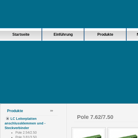
Startseite
Einführung
Produkte
Produkte
Pole 7.62/7.50
LC Leiterplatten
anschlussklemmen und -
Steckverbinder
Pole 2.54/2.50
Pole 3.81/3.50