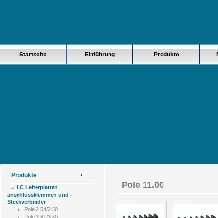
Startseite
Einführung
Produkte
Produkte
Pole 11.00
LC Leiterplatten
anschlussklemmen und -
Steckverbinder
Pole 2.54/2.50
Pole 3.81/3.50