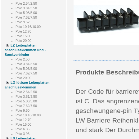
Pole 2.54/2.50
Pole 3.81/3.50
Pole 5.08/5.00
Pole 7.62/7.50
Pole 9.52
Pole 10.16/10.00
Pole 12.70
Pole 15.00
Pole 20.00
LZ Leiterplatten
anschlussklemmen und -
Steckverbinder
Pole 2.50
Pole 3.81/3.50
Pole 5.08/5.00
Produkte Beschreib
Pole 7.62/7.50
Pole 20.00
LG lötbare Leiterplatten
anschlussklemmen
Der Code für barriere
Pole 2.54/2.50
Pole 3.81/3.50
ist C. Das angrenzen
Pole 5.08/5.00
Pole 7.62/7.50
geschwungene-pin Typ
Pole 9.50
Pole 10.16/10.00
LW Barriere Reihenkle
Pole 12.70
Pole 15.00
und stark Der Durc
Pole 6.35
Pole 3.96
LS Leiterplatten