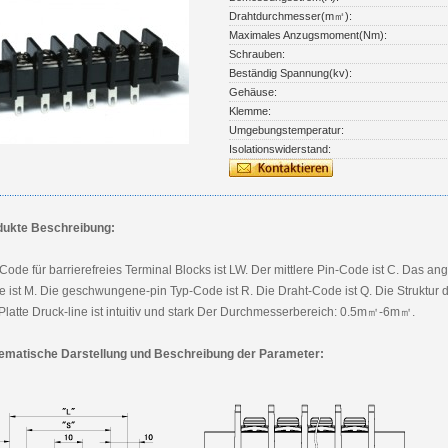
Drahtdurchmesser(m㎡):
Maximales Anzugsmoment(Nm):
Schrauben:
Beständig Spannung(kv):
Gehäuse:
Klemme:
Umgebungstemperatur:
Isolationswiderstand:
dukte Beschreibung:
Code für barrierefreies Terminal Blocks ist LW. Der mittlere Pin-Code ist C. Das an
 ist M. Die geschwungene-pin Typ-Code ist R. Die Draht-Code ist Q. Die Struktur 
Platte Druck-line ist intuitiv und stark Der Durchmesserbereich: 0.5m㎡-6m㎡.
ematische Darstellung und Beschreibung der Parameter: