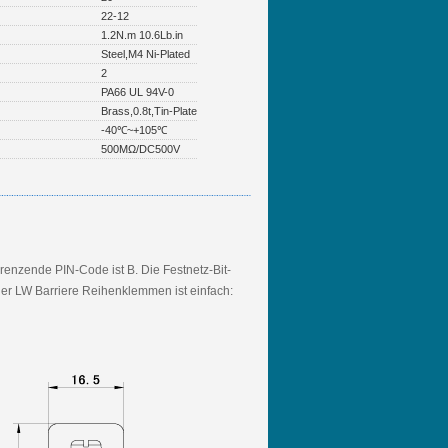
22-12
1.2N.m 10.6Lb.in
Steel,M4 Ni-Plated
2
PA66 UL 94V-0
Brass,0.8t,Tin-Plate
-40℃~+105℃
500MΩ/DC500V
grenzende PIN-Code ist B. Die Festnetz-Bit-
der LW Barriere Reihenklemmen ist einfach: