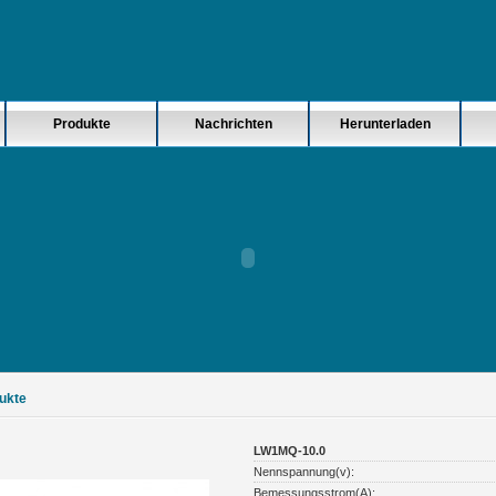
Produkte
Nachrichten
Herunterladen
ukte
LW1MQ-10.0
Nennspannung(v):
Bemessungsstrom(A):