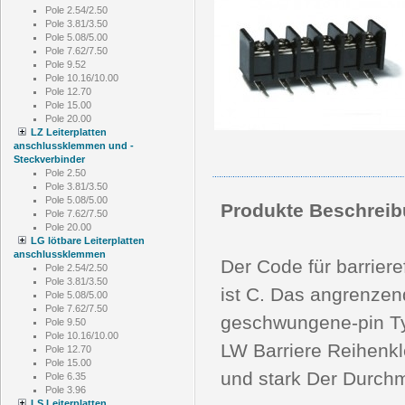
Pole 2.54/2.50
Pole 3.81/3.50
Pole 5.08/5.00
Pole 7.62/7.50
Pole 9.52
Pole 10.16/10.00
Pole 12.70
Pole 15.00
Pole 20.00
LZ Leiterplatten
anschlussklemmen und -
Steckverbinder
Pole 2.50
Pole 3.81/3.50
Pole 5.08/5.00
Produkte Beschreib
Pole 7.62/7.50
Pole 20.00
LG lötbare Leiterplatten
anschlussklemmen
Der Code für barriere
Pole 2.54/2.50
Pole 3.81/3.50
ist C. Das angrenzen
Pole 5.08/5.00
Pole 7.62/7.50
geschwungene-pin Typ
Pole 9.50
Pole 10.16/10.00
LW Barriere Reihenkle
Pole 12.70
Pole 15.00
und stark Der Durc
Pole 6.35
Pole 3.96
LS Leiterplatten