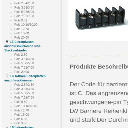
Pole 2.54/2.50
Pole 3.81/3.50
Pole 5.08/5.00
Pole 7.62/7.50
Pole 9.52
Pole 10.16/10.00
Pole 12.70
Pole 15.00
Pole 20.00
LZ Leiterplatten
anschlussklemmen und -
Steckverbinder
Pole 2.50
Pole 3.81/3.50
Pole 5.08/5.00
Produkte Beschreib
Pole 7.62/7.50
Pole 20.00
LG lötbare Leiterplatten
anschlussklemmen
Der Code für barriere
Pole 2.54/2.50
Pole 3.81/3.50
ist C. Das angrenzen
Pole 5.08/5.00
Pole 7.62/7.50
geschwungene-pin Typ
Pole 9.50
Pole 10.16/10.00
LW Barriere Reihenkle
Pole 12.70
Pole 15.00
und stark Der Durc
Pole 6.35
Pole 3.96
LS Leiterplatten