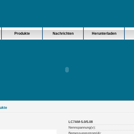
Produkte
Nachrichten
Herunterladen
ukte
LC7AM-5.0/5.08
Nennspannung(v):
Bemessungsstrom(A):