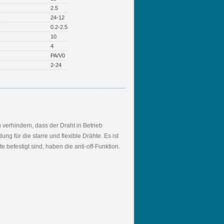
2.5
24-12
0.2-2.5
10
4
PA/V0
2-24
 verhindern, dass der Draht in Betrieb
g für die starre und flexible Drähte. Es ist
 befestigt sind, haben die anti-off-Funktion.