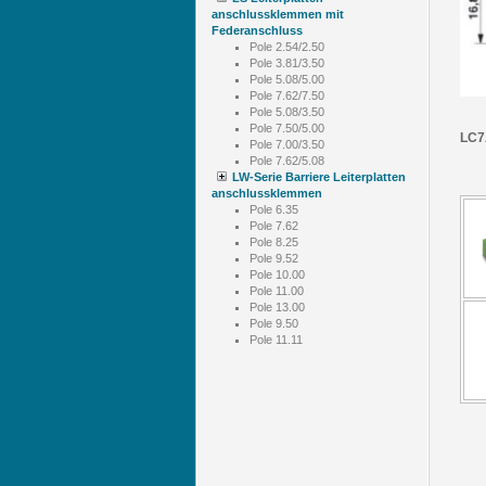
anschlussklemmen mit
Federanschluss
Pole 2.54/2.50
Pole 3.81/3.50
Pole 5.08/5.00
Pole 7.62/7.50
Pole 5.08/3.50
Pole 7.50/5.00
LC7
Pole 7.00/3.50
Pole 7.62/5.08
LW-Serie Barriere Leiterplatten
anschlussklemmen
Pole 6.35
Pole 7.62
Pole 8.25
Pole 9.52
Pole 10.00
Pole 11.00
Pole 13.00
Pole 9.50
Pole 11.11