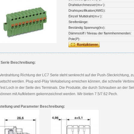
Drahtdurchmesser(m㎡):
Drahtspezifikation(AWG):
Einzel/ Multidraht(m㎡):
Streifenlänge:
Beständig Spannung(kv):
Dämmstoff / Niveau der flammhemmenden:
Pole(P):
 Serie Beschreibung:
Verdrahtung Richtung der LC7 Serie steht senkrecht auf der Push-Steckrichtung, zu
etscht werden. Plug-and-Play Verkabelung erreichen können, die schnelle Verbindun
Test Loch in der Seite des Terminals. Die Produkte, die durch Schrauben an der Seite
können mit Aufklebern gekennzeichnet werden. Wir bieten 7.5/7.62 Pech.
stellung und Parameter Beschreibung: